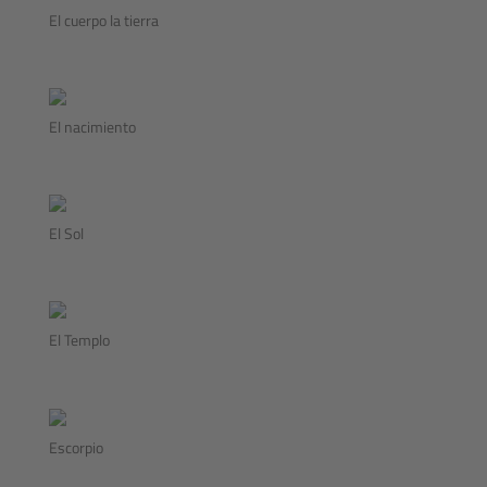
El cuerpo la tierra
El nacimiento
El Sol
El Templo
Escorpio