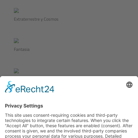
Extraterrestre y Cosmos
Fantasia
Irgendwo
La Muerte